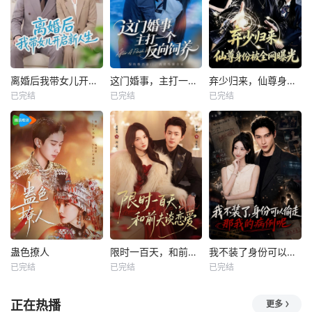
离婚后我带女儿开启新人生
这门婚事，主打一个反向饲养
弃少归来，仙尊身份被全网曝光
已完结
已完结
已完结
蛊色撩人
限时一百天，和前夫谈恋爱
我不装了身份可以偷走那我的病例呢
已完结
已完结
已完结
正在热播
更多