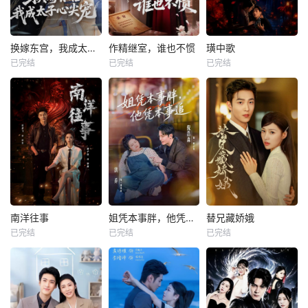
换嫁东宫，我成太子心尖宠
作精继室，谁也不惯
璜中歌
已完结
已完结
已完结
南洋往事
姐凭本事胖，他凭本事追
替兄藏娇娥
已完结
已完结
已完结