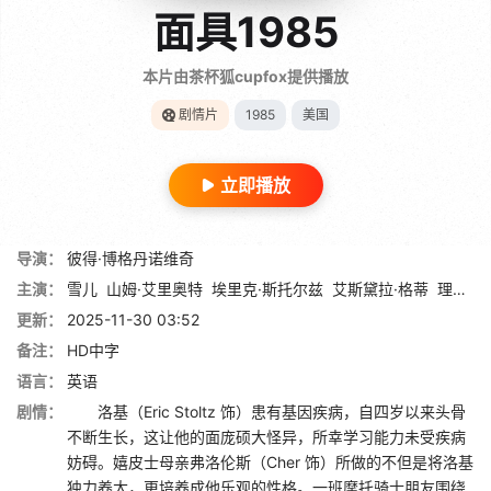
面具1985
本片由茶杯狐cupfox提供播放
剧情片
1985
美国
立即播放
导演：
彼得·博格丹诺维奇
主演：
雪儿
山姆·艾里奥特
埃里克·斯托尔兹
艾斯黛拉·格蒂
理查德·戴萨特
更新：
2025-11-30 03:52
备注：
HD中字
语言：
英语
剧情：
洛基（Eric Stoltz 饰）患有基因疾病，自四岁以来头骨
不断生长，这让他的面庞硕大怪异，所幸学习能力未受疾病
妨碍。嬉皮士母亲弗洛伦斯（Cher 饰）所做的不但是将洛基
独力养大，更培养成他乐观的性格。一班摩托骑士朋友围绕