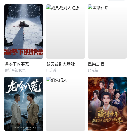
凛冬下的罪恶
裁员裁到大动脉
墨染宫墙
更新至第16集
已完结
已完结