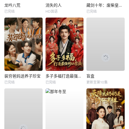
龙吟八荒
消失的人
藏剑十年：废柴皇子竟是绝世强龙
已完结
HD国语
已完结
装穷爸妈送养子珍宝
多子多福打造最强修仙家族
盲盒
已完结
已完结
更新至第10集