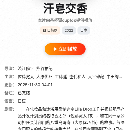
汗皂交香
本片由茶杯狐cupfox提供播放
日韩剧
2022
日本
立即播放
导演：
渋江修平
熊谷祐纪
主演：
佐藤宽太
大原优乃
工藤遥
杢代和人
大平修藏
中田绚千
森
更新：
2025-11-30 04:01
备注：
已完结
语言：
日语
剧情：
在化妆品和沐浴用品制造商Lilia Drop工作并担任肥皂产
品开发计划员的名取香太郎（佐藤宽太 饰），和在同一家公
司担任会计部门的八重岛玛奇（大原优乃 饰）的故事。气味
专门职人的终极气味控香太郎，在公司走廊遇到了令自己在