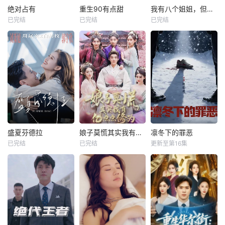
绝对占有
重生90有点甜
我有八个姐姐，但是他们都是弟控2
已完结
已完结
已完结
盛夏芬德拉
娘子莫慌其实我有亿点点修为
凛冬下的罪恶
已完结
已完结
更新至第16集