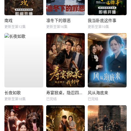
南戏
凛冬下的罪恶
我当卧底这件事
更新至第12集
更新至第16集
更新至第19集
长夜如歌
寿宴掀桌，隐忍四年我封神
风从海底来
更新至第18集
已完结
已完结