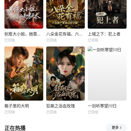
别惹大小姐，她靠山是哮天犬
八朵金花有福，六零猎户爹进山挖宝藏
上城之下：犯上者
已完结
已完结
已完结
箱子里的大明
狂飙之浴血玫瑰
一剑听寒望川归
已完结
已完结
已完结
正在热播
更多