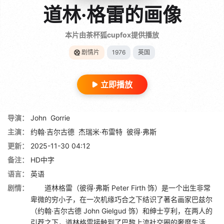
道林·格雷的画像
本片由茶杯狐cupfox提供播放
剧情片
1976
英国
立即播放
导演：
John
Gorrie
主演：
约翰·吉尔古德
杰瑞米·布雷特
彼得·弗斯
更新：
2025-11-30 04:12
备注：
HD中字
语言：
英语
剧情：
道林格雷（彼得·弗斯 Peter Firth 饰）是一个出生非常
卑微的穷小子，在一次机缘巧合之下结识了著名画家巴兹尔
（约翰·吉尔古德 John Gielgud 饰）和绅士亨利，在两人的
引荐之下，道林格雷接触到了巴黎上流社交圈的奢靡生活...