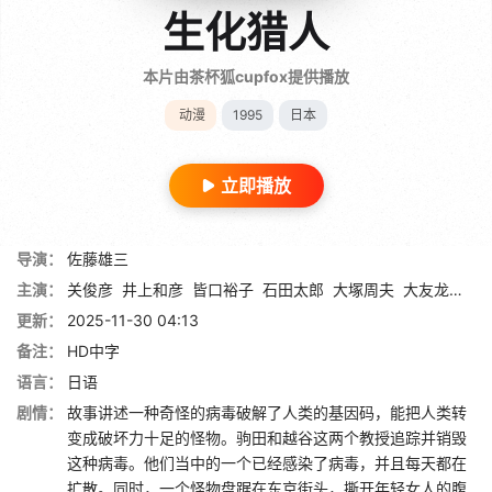
生化猎人
本片由茶杯狐cupfox提供播放
动漫
1995
日本
立即播放
导演：
佐藤雄三
主演：
关俊彦
井上和彦
皆口裕子
石田太郎
大塚周夫
大友龙三郎
更新：
2025-11-30 04:13
备注：
HD中字
语言：
日语
剧情：
故事讲述一种奇怪的病毒破解了人类的基因码，能把人类转
变成破坏力十足的怪物。驹田和越谷这两个教授追踪并销毁
这种病毒。他们当中的一个已经感染了病毒，并且每天都在
扩散。同时，一个怪物盘踞在东京街头，撕开年轻女人的腹