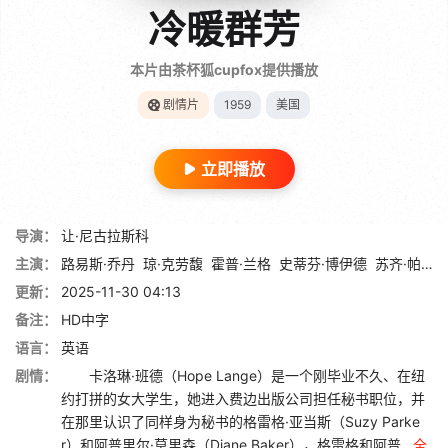
冷暖群芳
本片由茶杯狐cupfox提供播放
剧情片
1959
美国
立即播放
导演：
让·尼古拉斯科
主演：
路易斯·乔丹
琼·克劳馥
霍普·兰格
史蒂芬·博伊德
苏齐·帕克
更新：
2025-11-30 04:13
备注：
HD中字
语言：
英语
剧情：
卡洛琳·班德（Hope Lange）是一个刚毕业不久、在纽
约打拼的女大学生，她进入费边出版公司担任秘书职位，并
在那里认识了同样身为秘书的格雷格·亚当斯（Suzy Parke
r）和阿普里尔·莫里森（Diane Baker），格雷格和阿普...
全