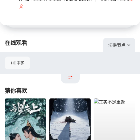
文
在线观看
切换节点
HD中字
猜你喜欢