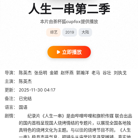
人生一串第二季
本片由茶杯狐cupfox提供播放
综艺
2019
大陆
立即播放
导演：
陈英杰
张岳明
金颖
赵怀燕
郭瀚洋
老马
谷壮
刘执戈
主演：
陈英杰
更新：
2025-11-30 04:17
备注：
已完结
语言：
国语
剧情：
纪录片《人生一串》是由哔哩哔哩和旗帜传媒 联合出品
的国内首档呈现国人烧烤情结的专题片，以展现全国各地独
具特色的烧烤文化为主题。与以往的烧烤节目不同，《人生
一串》极具市井气息，把镜头从庙堂拉至寻常摊铺，真实地