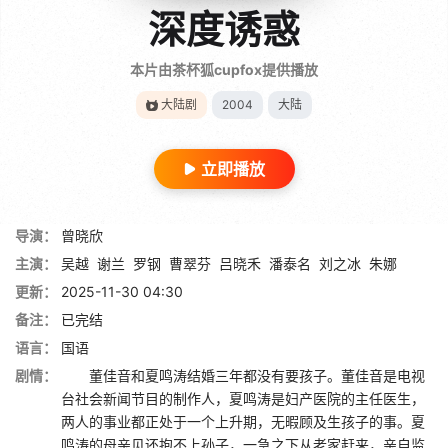
深度诱惑
本片由茶杯狐cupfox提供播放
大陆剧
2004
大陆
立即播放
导演：
曾晓欣
主演：
吴越
谢兰
罗钢
曹翠芬
吕晓禾
潘泰名
刘之冰
朱娜
更新：
2025-11-30 04:30
备注：
已完结
语言：
国语
剧情：
董佳音和夏鸣涛结婚三年都没有要孩子。董佳音是电视
台社会新闻节目的制作人，夏鸣涛是妇产医院的主任医生，
两人的事业都正处于一个上升期，无暇顾及生孩子的事。夏
鸣涛的母亲见还抱不上孙子，一急之下从老家赶来，亲自监