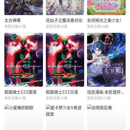
太古神尊
花仙子之魔法香对论
名侦探光之美少女！
更新至第07集
更新至第23集
更新至第28集
假面骑士ZZZ国语
假面骑士ZZZ日语
动态漫画·全民诡异：开局掌握零元购
更新至第47集
更新至第47集
更新至第273集