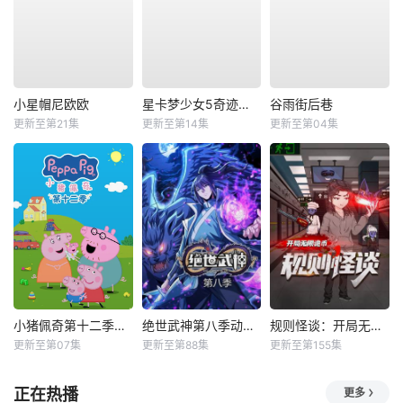
小星帽尼欧欧
星卡梦少女5奇迹绽放
谷雨街后巷
更新至第21集
更新至第14集
更新至第04集
小猪佩奇第十二季国语
绝世武神第八季动态漫
规则怪谈：开局无限诡币动态漫
更新至第07集
更新至第88集
更新至第155集
正在热播
更多