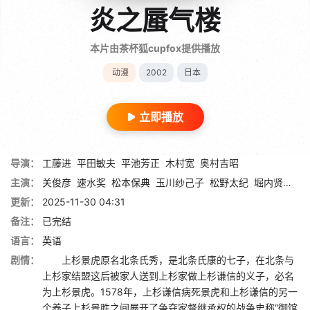
炎之蜃气楼
本片由茶杯狐cupfox提供播放
动漫
2002
日本
立即播放
导演：
工藤进
平田敏夫
平池芳正
木村宽
奥村吉昭
主演：
关俊彦
速水奖
松本保典
玉川纱己子
松野太纪
堀内贤雄
矢
更新：
2025-11-30 04:31
备注：
已完结
语言：
英语
剧情：
上杉景虎原名北条氏秀，是北条氏康的七子，在北条与
上杉家结盟这后被家人送到上杉家做上杉谦信的义子，必名
为上杉景虎。1578年，上杉谦信病死景虎和上杉谦信的另一
个养子上杉景胜之间展开了争夺家督继承权的战争史称“御馆