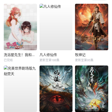
洗浴屋先生！我和那家伙在女浴池！？
凡人修仙传
牧神记
已完结
更新至第186集
更新至第95集