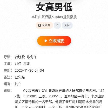
女高男低
本片由茶杯狐cupfox提供播放
大陆剧
0
大陆
立即播放
导演：
曾晓欣
陈冬冬
主演：
刘佳
巫刚
更新：
2025-11-30 04:34
备注：
已完结
语言：
其它
剧情：
《女高男低》是由曾晓欣导演的大陆都市类电视剧，共2
7集，于2008年上映。2005年，沿海地区平海市。李远山是
城关区接待科的一名干部，他妻子秦红梅则是区水务局的局
长，二个人一个副科，一个正处，典型的“女高男低”家庭组