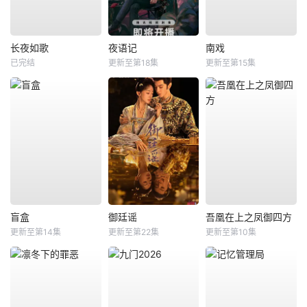
长夜如歌
夜语记
南戏
已完结
更新至第18集
更新至第15集
盲盒
御廷谣
吾凰在上之凤御四方
更新至第14集
更新至第22集
更新至第10集