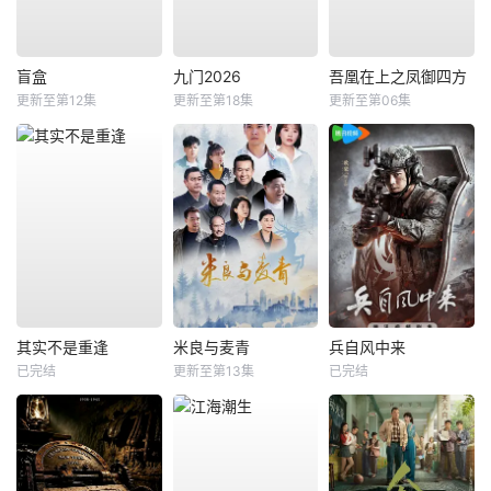
盲盒
九门2026
吾凰在上之凤御四方
更新至第12集
更新至第18集
更新至第06集
其实不是重逢
米良与麦青
兵自风中来
已完结
更新至第13集
已完结