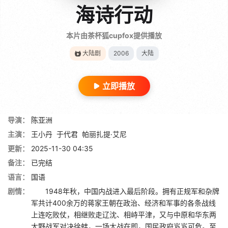
海诗行动
本片由茶杯狐cupfox提供播放
大陆剧
2006
大陆
立即播放
导演：
陈亚洲
主演：
王小丹
于代君
帕丽扎提·艾尼
更新：
2025-11-30 04:35
备注：
已完结
语言：
国语
剧情：
1948年秋，中国内战进入最后阶段。拥有正规军和杂牌
军共计400余万的蒋家王朝在政治、经济和军事的各条战线
上连吃败仗，相继败走辽沈、相峙平津，又与中原和华东两
大野战军对决徐蚌，一场大战在即，国民政府岌岌可危。至