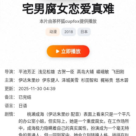
宅男腐女恋爱真难
本片由茶杯狐cupfox提供播放
动漫
2018
日本
立即播放
导演：
平池芳正
浅见松雄
古贺一臣
高岛大辅
嵯峨敏
飞田刚
主演：
伊达朱里纱
伊东健人
泽城美雪
杉田智和
梶裕贵
悠木碧
更新：
2025-11-30 04:39
备注：
已完结
语言：
日语
剧情：
桃濑成海（伊达朱里纱 配音）表面上看来只是一个平凡
的办公室小姐，但实际上，她是一个重度腐女。在工作场所
中，成海极力隐瞒着自己的真实属性，扮演成为一个毫无特
色的普通人，但一回到家中，她会立刻转换人格，徜徉在BL