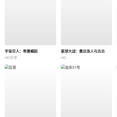
宇宙巨人：希曼崛起
星球大战：曼达洛人与古古
HD中字
HD