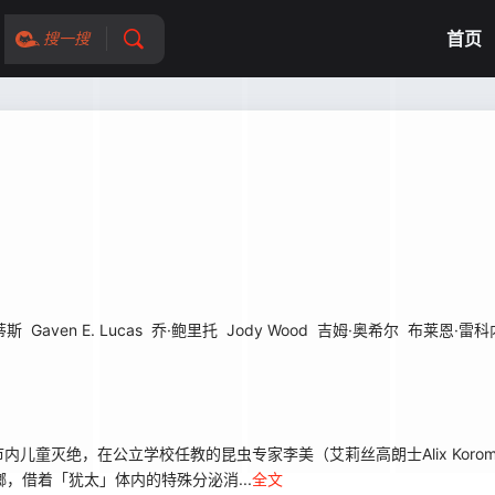
首页
搜一搜
蒂斯
Gaven E. Lucas
乔·鲍里托
Jody Wood
吉姆·奥希尔
布莱恩·雷科
灭绝，在公立学校任教的昆虫专家李美（艾莉丝高朗士Alix Korom
，借着「犹太」体内的特殊分泌消...
全文