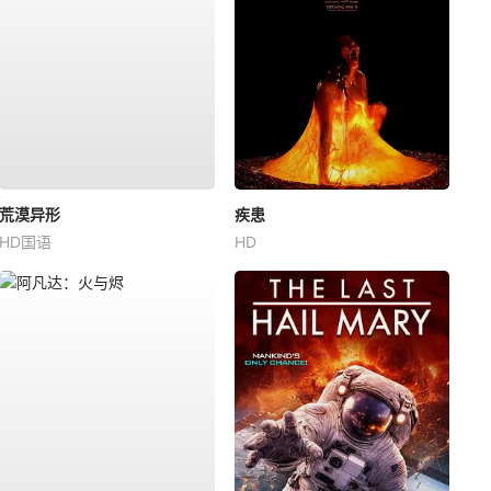
荒漠异形
疾患
HD国语
HD