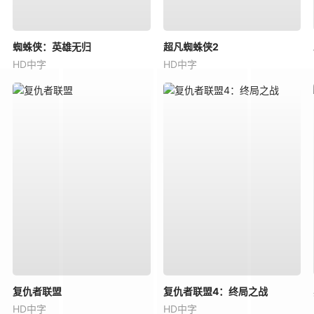
蜘蛛侠：英雄无归
超凡蜘蛛侠2
HD中字
HD中字
复仇者联盟
复仇者联盟4：终局之战
HD中字
HD中字