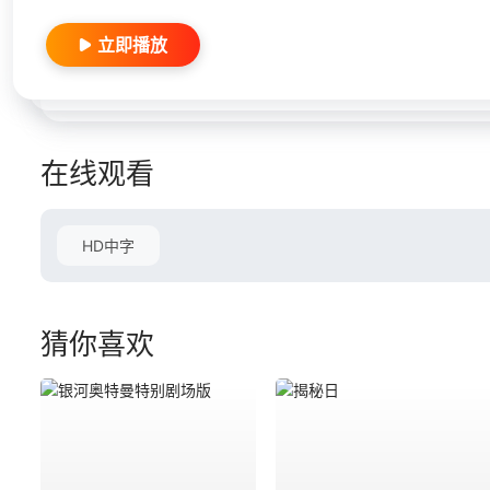
立即播放
在线观看
HD中字
猜你喜欢