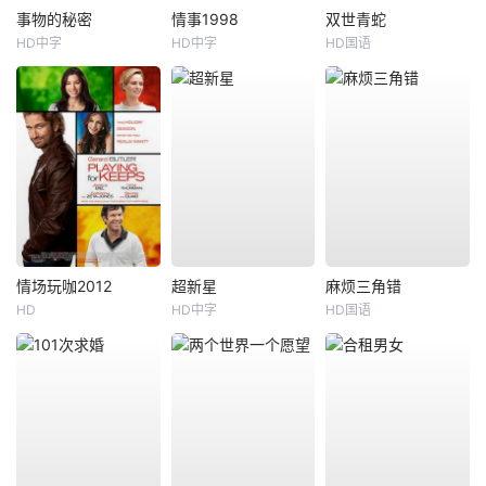
事物的秘密
情事1998
双世青蛇
HD中字
HD中字
HD国语
情场玩咖2012
超新星
麻烦三角错
HD
HD中字
HD国语