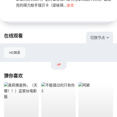
克的得力助手瑞贝卡（梁咏琪...
全文
在线观看
切换节点
HD国语
猜你喜欢