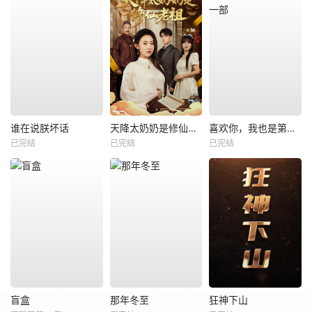
谁在说朕坏话
天降太奶奶是修仙老祖
喜欢你，我也是第一部
已完结
已完结
已完结
盲盒
那年冬至
狂神下山