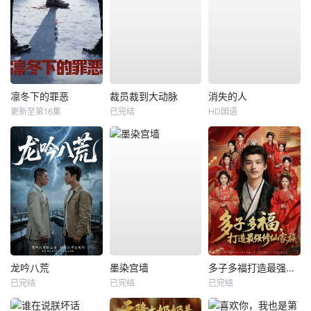
凛冬下的罪恶
裁员裁到大动脉
消失的人
更新至第16集
已完结
HD国语
龙吟八荒
墨染宫墙
多子多福打造最强修仙家族
已完结
已完结
已完结