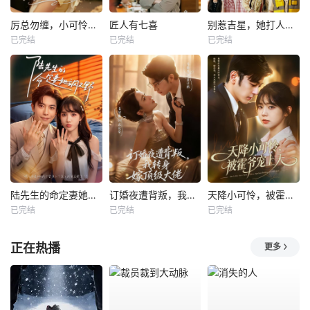
厉总勿缠，小可怜只想当厂妹
匠人有七喜
别惹吉星，她打人专打脸
已完结
已完结
已完结
陆先生的命定妻她飒又野
订婚夜遭背叛，我转身嫁顶级大佬
天降小可怜，被霍爷宠上天
已完结
已完结
已完结
正在热播
更多