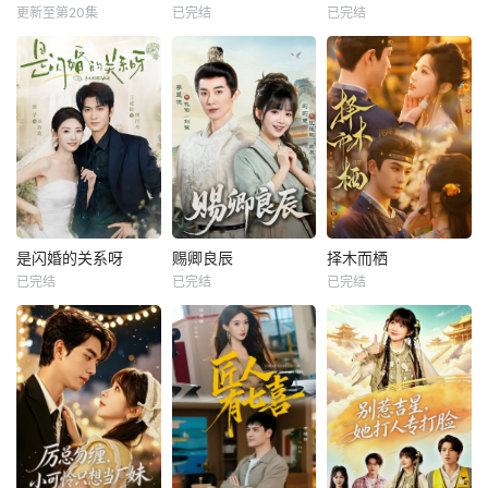
更新至第20集
已完结
已完结
是闪婚的关系呀
赐卿良辰
择木而栖
已完结
已完结
已完结