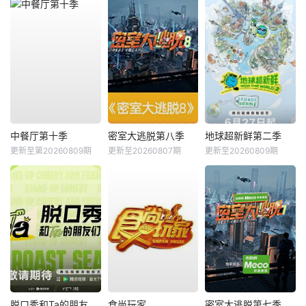
中餐厅第十季
密室大逃脱第八季
地球超新鲜第二季
更新至第20260809期
更新至20260807期
更新至20260809期
脱口秀和Ta的朋友们第三季
食尚玩家
密室大逃脱第七季