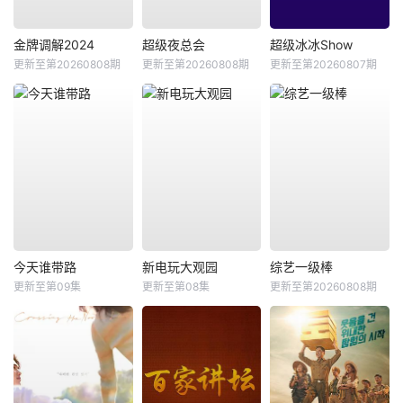
金牌调解2024
超级夜总会
超级冰冰Show
更新至第20260808期
更新至第20260808期
更新至第20260807期
今天谁带路
新电玩大观园
综艺一级棒
更新至第09集
更新至第08集
更新至第20260808期