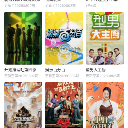
更新至20260809期
更新至20260808期
已完结
开始推理吧第四季
娱乐百分百
型男大主厨
更新至第20260807期
更新至第20260806期
更新至第20260806期