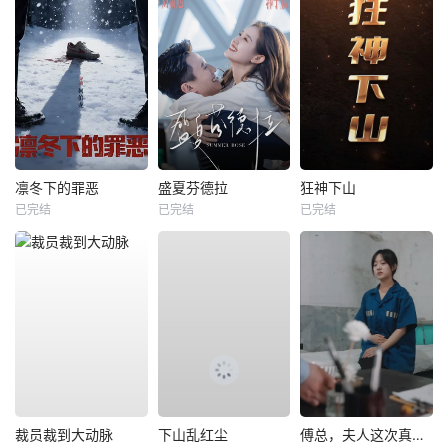
凛冬下的罪恶
盛夏芬德拉
狂神下山
已完结
已完结
已完结
裁员裁到大动脉
下山乱红尘
傅总，夫人这次真的死了