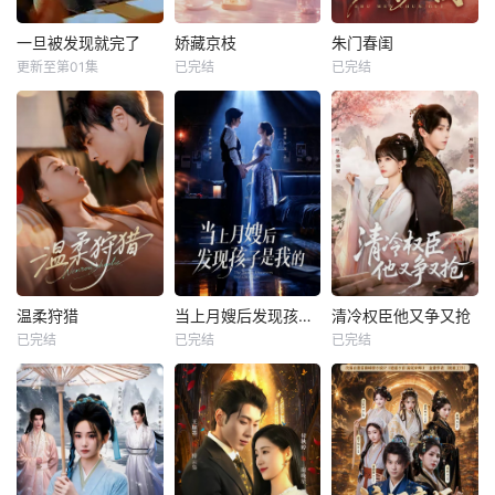
一旦被发现就完了
娇藏京枝
朱门春闺
更新至第01集
已完结
已完结
温柔狩猎
当上月嫂后发现孩子是我的
清冷权臣他又争又抢
已完结
已完结
已完结