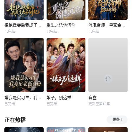
拒绝做妾后我成了太子侧妃
重生之诱他沉沦
流氓帝师，皇家金牌县令
已完结
已完结
已完结
嫌我是实习生，我亮出老板身份
娘子，别这样
盲盒
已完结
已完结
更新至第13集
正在热播
更多