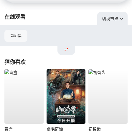
在线观看
切换节点
第01集
猜你喜欢
盲盒
幽宅奇谭
初智齿