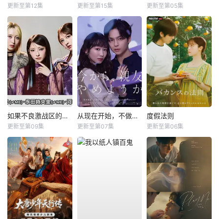
更新至第12集
更新至第15集
更新至第05集
如果不良激战区的四天王转生成了偶像团体？
从现在开始，不做朋友了吧。
度假法则
更新至第09集
更新至第07集
更新至第06集