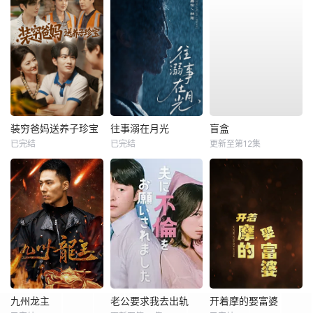
装穷爸妈送养子珍宝
往事溺在月光
盲盒
已完结
已完结
更新至第12集
九州龙主
老公要求我去出轨
开着摩的娶富婆