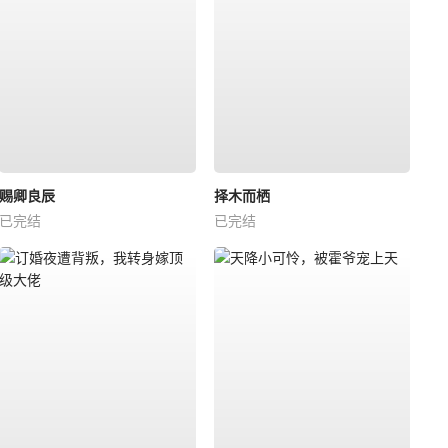
赐卿良辰
择木而栖
已完结
已完结