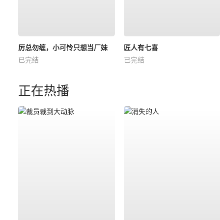
厉总勿缠，小可怜只想当厂妹
匠人有七喜
已完结
已完结
正在热播