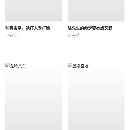
别惹吉星，她打人专打脸
陆先生的命定妻她飒又野
已完结
已完结