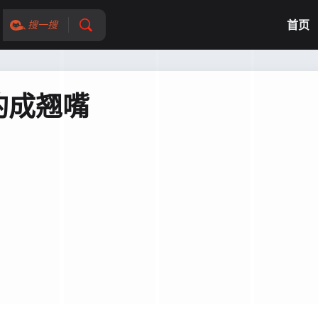
首页
搜一搜
钓成翘嘴