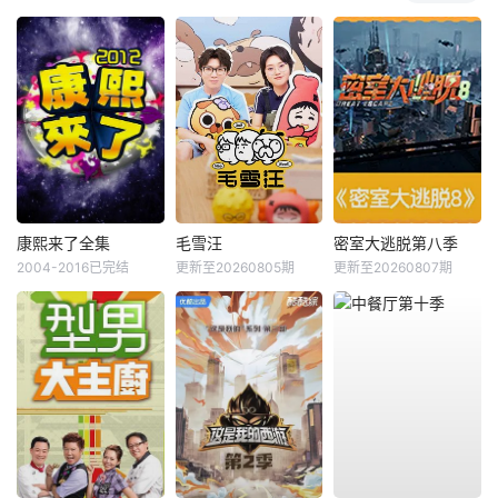
康熙来了全集
毛雪汪
密室大逃脱第八季
2004-2016已完结
更新至20260805期
更新至20260807期