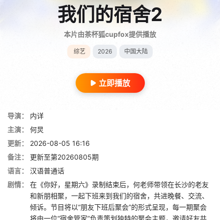
我们的宿舍2
本片由茶杯狐cupfox提供播放
综艺
2026
中国大陆
立即播放
导演：
内详
主演：
何炅
更新：
2026-08-05 16:16
备注：
更新至第20260805期
语言：
汉语普通话
剧情：
在《你好，星期六》录制结束后，何老师带领在长沙的老友
和新朋相聚，一起下班来到我们的宿舍，共进晚餐、交流、
倾诉。节目将以“朋友下班后聚会”的形式呈现，每一期聚会
将由一位“宿舍管家”负责策划独特的聚会主题，邀请好友共