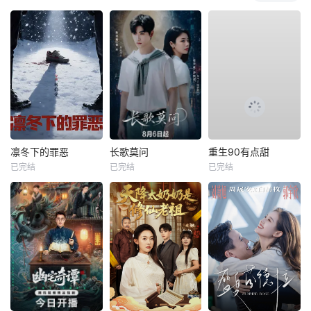
凛冬下的罪恶
长歌莫问
重生90有点甜
已完结
已完结
已完结