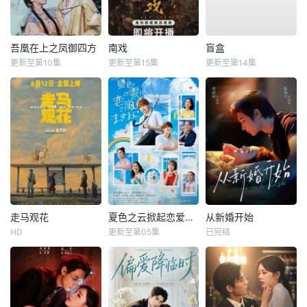
吾凰在上之凤御四方
南戏
盲盒
更新至第10集
更新至第15集
更新至第14集
走马观花
夏色之云掀起恋爱与风暴
从新婚开始
HD
更新至第05集
已完结