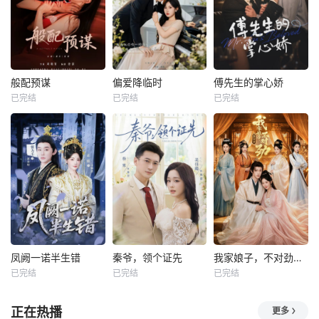
般配预谋
偏爱降临时
傅先生的掌心娇
已完结
已完结
已完结
凤阙一诺半生错
秦爷，领个证先
我家娘子，不对劲第四季
已完结
已完结
已完结
正在热播
更多