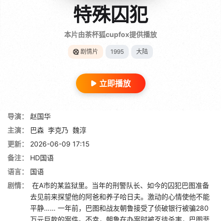
特殊囚犯
本片由茶杯狐cupfox提供播放
剧情片
1995
大陆
立即播放
导演：
赵国华
主演：
巴森
李克乃
魏淳
更新：
2026-06-09 17:15
备注：
HD国语
语言：
国语
剧情：
在A市的某监狱里。当年的刑警队长、如今的囚犯巴图准备
去见前来探望他的阿爸和养子哈日夫。激动的心情使他不能
平静…… 一年前，巴图和战友朝鲁接受了侦破银行被骗280
万元巨款的案件。不幸，朝鲁在办案时被歹徒杀害，巴图悲