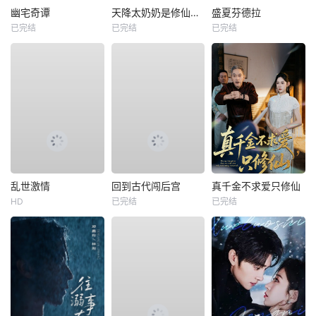
幽宅奇谭
天降太奶奶是修仙老祖
盛夏芬德拉
已完结
已完结
已完结
乱世激情
回到古代闯后宫
真千金不求爱只修仙
HD
已完结
已完结