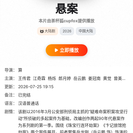
悬案
本片由茶杯狐cupfox提供播放
大陆剧
2026
中国大陆
立即播放
导演：
算
主演：
王传君
江奇霖
杨烁
郎月婷
岳云鹏
姜冠南
黄觉
曾美慧孜
更新：
2026-07-25 19:15
备注：
已完结
语言：
汉语普通话
剧情：
该剧以2016年3月公安部刑侦局主抓的“疑难命案积案攻坚行
动”所侦破的多起案件为基础，改编创作两起90年代悬案作
为系列剧的第一季。围绕《珠宝行连环劫案》《卞记旅馆抢
劫案》两个案件展开。前者聚焦岳龙刚（岳云鹏 饰）饰演的