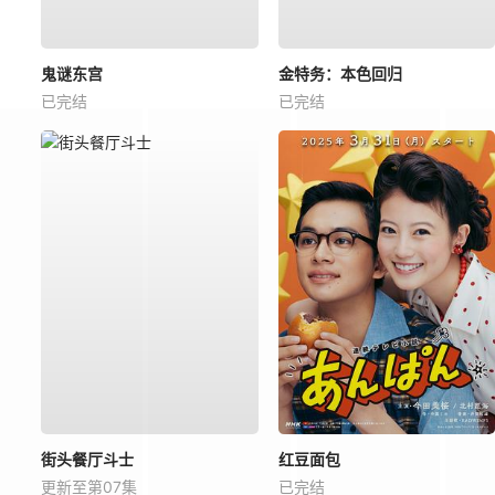
鬼谜东宫
金特务：本色回归
已完结
已完结
街头餐厅斗士
红豆面包
更新至第07集
已完结