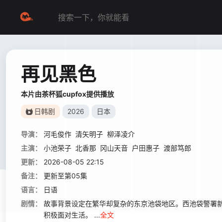
再见黑色
本片由茶杯狐cupfox提供播放
日韩剧
2026
日本
导演：
河毛俊作
清矢明子
柳泽凌介
主演：
小池荣子
北香那
冈山天音
户田惠子
渡部笃郎
更新：
2026-08-05 22:15
备注：
更新至第05集
语言：
日语
剧情：
故事背景设定在繁华却复杂的东京池袋地区。西池袋警署新
积极面对生活。 ...
全文