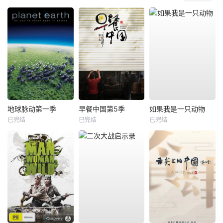
地球脉动第一季
早餐中国第5季
如果我是一只动物
已完结
已完结
已完结