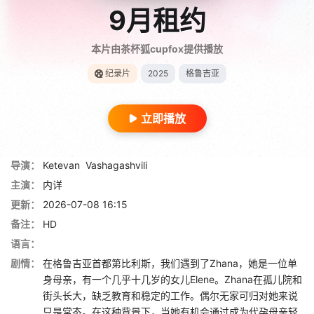
9月租约
本片由茶杯狐cupfox提供播放
纪录片
2025
格鲁吉亚
立即播放
导演：
Ketevan
Vashagashvili
主演：
内详
更新：
2026-07-08 16:15
备注：
HD
语言：
剧情：
在格鲁吉亚首都第比利斯，我们遇到了Zhana，她是一位单
身母亲，有一个几乎十几岁的女儿Elene。Zhana在孤儿院和
街头长大，缺乏教育和稳定的工作。偶尔无家可归对她来说
只是常态。在这种背景下，当她有机会通过成为代孕母亲轻