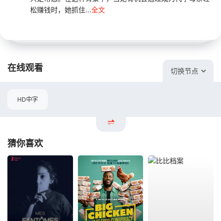
松赚钱时，她抓住...
全文
在线观看
切换节点
HD中字
猜你喜欢