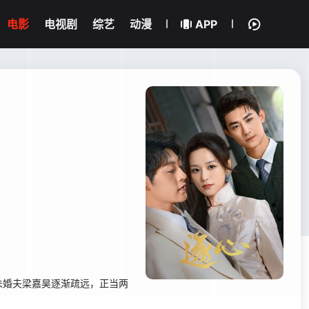
电影
电视剧
综艺
动漫
APP
未婚夫梁嘉昊逐渐疏远，正当两