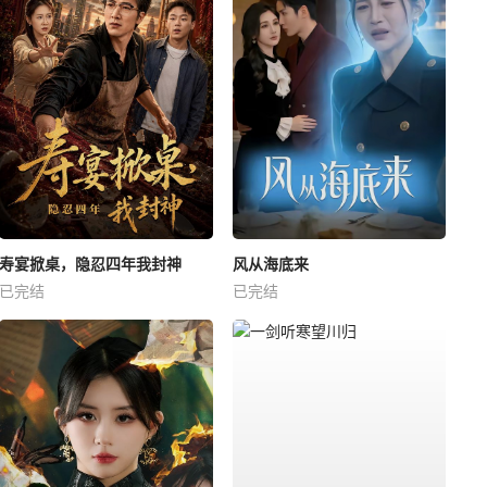
寿宴掀桌，隐忍四年我封神
风从海底来
已完结
已完结