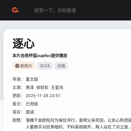
逐心
本片由茶杯狐cupfox提供播放
剧情片
2024
大陆
导演：
葛文喆
主演：
黑泽
徐轸轸
王星玮
更新：
2025-11-29 23:51
备注：
已完结
语言：
国语
剧情：
落魄千金欧阳月为保住洋行，查明父亲死因，让处心积虑
人要携手对抗黑暗时，不料真相揭开，两人站在了对立面，一