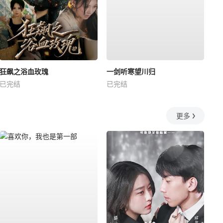
狂飙之浴血玫瑰
一剑听寒望川归
已完结
已完结
更多