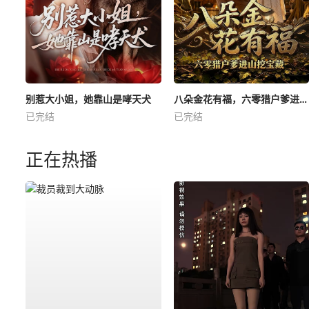
别惹大小姐，她靠山是哮天犬
八朵金花有福，六零猎户爹进山挖宝藏
已完结
已完结
正在热播