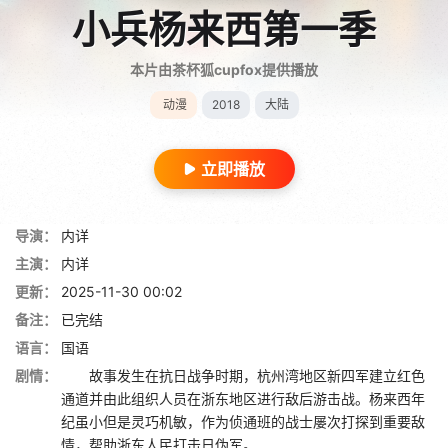
小兵杨来西第一季
本片由茶杯狐cupfox提供播放
动漫
2018
大陆
立即播放
导演：
内详
主演：
内详
更新：
2025-11-30 00:02
备注：
已完结
语言：
国语
剧情：
故事发生在抗日战争时期，杭州湾地区新四军建立红色
通道并由此组织人员在浙东地区进行敌后游击战。杨来西年
纪虽小但是灵巧机敏，作为侦通班的战士屡次打探到重要敌
情，帮助浙东人民打击日伪军。