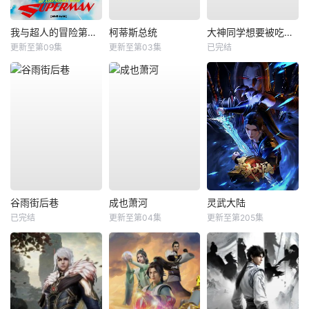
我与超人的冒险第三季
柯蒂斯总统
大神同学想要被吃掉BD版
更新至第09集
更新至第03集
已完结
谷雨街后巷
成也萧河
灵武大陆
已完结
更新至第04集
更新至第205集