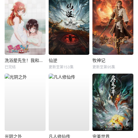
洗浴屋先生！我和那家伙在女浴池！？
仙逆
牧神记
已完结
更新至第153集
更新至第95集
光阴之外
凡人修仙传
完美世界