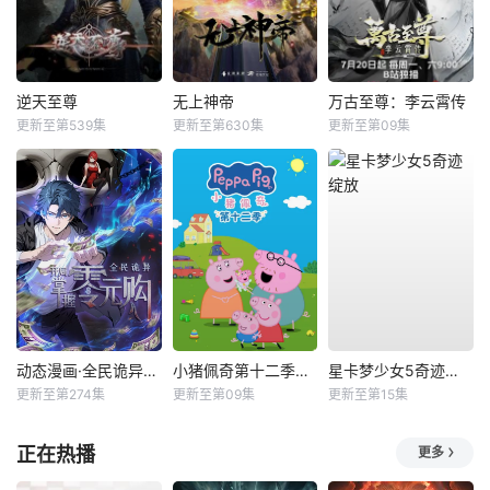
逆天至尊
无上神帝
万古至尊：李云霄传
更新至第539集
更新至第630集
更新至第09集
动态漫画·全民诡异：开局掌握零元购
小猪佩奇第十二季国语
星卡梦少女5奇迹绽放
更新至第274集
更新至第09集
更新至第15集
正在热播
更多