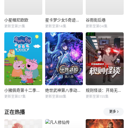
小星帽尼欧欧
星卡梦少女5奇迹绽放
谷雨街后巷
更新至第21集
更新至第14集
更新至第04集
小猪佩奇第十二季国语
绝世武神第八季动态漫
规则怪谈：开局无限诡币动态漫
更新至第07集
更新至第88集
更新至第155集
正在热播
更多