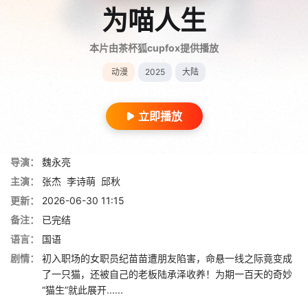
为喵人生
本片由茶杯狐cupfox提供播放
动漫
2025
大陆
立即播放
导演：
魏永亮
主演：
张杰
李诗萌
邱秋
更新：
2026-06-30 11:15
备注：
已完结
语言：
国语
剧情：
初入职场的女职员纪苗苗遭朋友陷害，命悬一线之际竟变成
了一只猫，还被自己的老板陆承泽收养！为期一百天的奇妙
“猫生”就此展开......