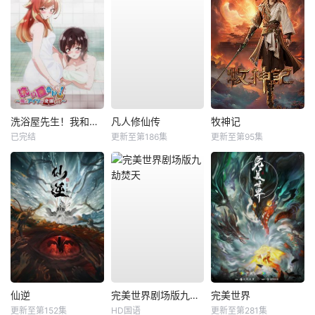
洗浴屋先生！我和那家伙在女浴池！？
凡人修仙传
牧神记
已完结
更新至第186集
更新至第95集
仙逆
完美世界剧场版九劫焚天
完美世界
更新至第152集
HD国语
更新至第281集