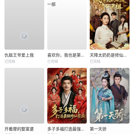
仇敌王爷爱上我
喜欢你，我也是第一部
天降太奶奶是修仙老祖
已完结
已完结
已完结
开着摩的娶富婆
多子多福打造最强修仙家族
第一天骄