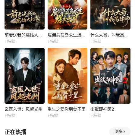
前妻送我的离婚大礼包
雇佣兵荒岛求生爆火出圈第二季
什么大哥，叫我高律师
已完结
已完结
已完结
玄医入世：风起光州
重生之爱你到骨子里
出狱即神医2
已完结
已完结
已完结
正在热播
更多