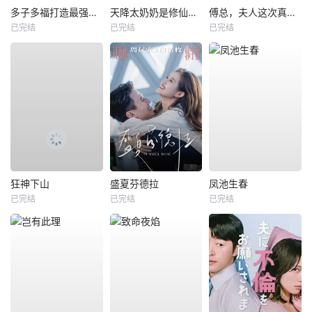
多子多福打造最强修仙家族
天降太奶奶是修仙老祖
傅总，夫人这次真的死了
已完结
已完结
已完结
狂神下山
盛夏芬德拉
凤池生春
已完结
已完结
已完结