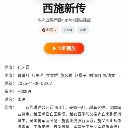
西施新传
本片由茶杯狐cupfox提供播放
剧情片
2024
大陆
立即播放
导演：
代艺霖
主演：
曹曦月
应昊茗
罗立群
董彦麟
赵樱子
刘锡明
杨清文
沈雪
更新：
2025-11-30 03:07
备注：
HD国语
语言：
国语
剧情：
该片讲述公元前494年，夫椒一战，越军大败，吴国霸
业奠定，越国濒临亡国绝境。越女西施与父亲逃亡来到都城
谋生。吴国将军凌风见西施貌美便强行凌辱，施父阻止却惨
遭毒害。国仇家恨，西施发誓一定要为国为父亲报仇雪恨！