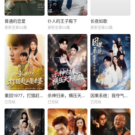
普通的恋爱
仆人的王子殿下
长夜如歌
更新至第06集
更新至第06集
更新至第22集
重回1977，打猎赶山娶老婆
杀神归来，横压天下无敌
因果系统：我夺气运救苍生
已完结
已完结
已完结