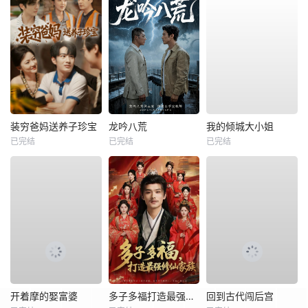
装穷爸妈送养子珍宝
龙吟八荒
我的倾城大小姐
已完结
已完结
已完结
开着摩的娶富婆
多子多福打造最强修仙家族
回到古代闯后宫