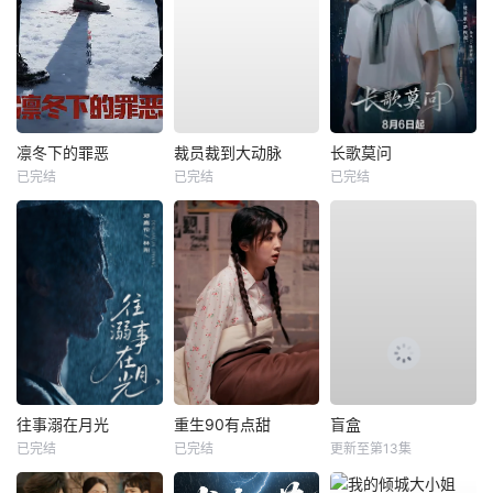
凛冬下的罪恶
裁员裁到大动脉
长歌莫问
已完结
已完结
已完结
往事溺在月光
重生90有点甜
盲盒
已完结
已完结
更新至第13集