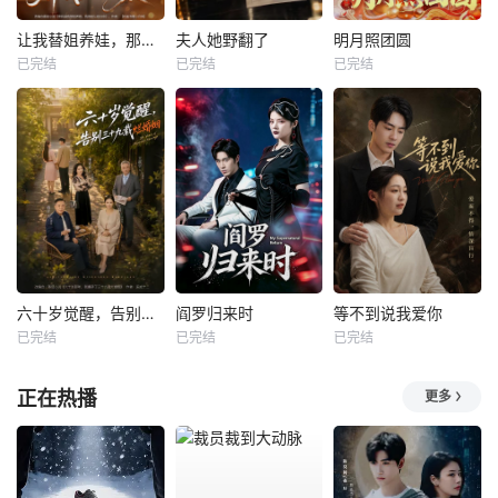
让我替姐养娃，那我直接认亲
夫人她野翻了
明月照团圆
已完结
已完结
已完结
六十岁觉醒，告别三十九载烂婚姻
阎罗归来时
等不到说我爱你
已完结
已完结
已完结
正在热播
更多