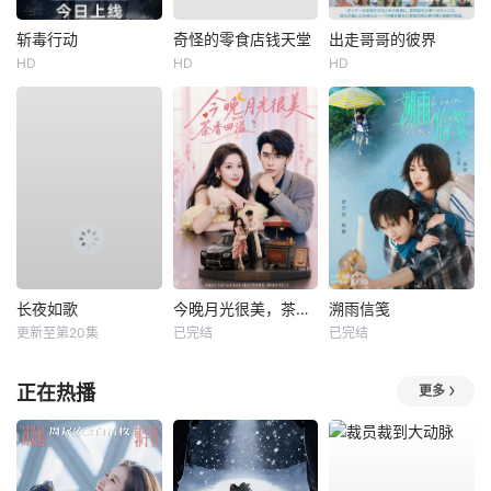
斩毒行动
奇怪的零食店钱天堂
出走哥哥的彼界
HD
HD
HD
长夜如歌
今晚月光很美，茶香四溢
溯雨信笺
更新至第20集
已完结
已完结
正在热播
更多