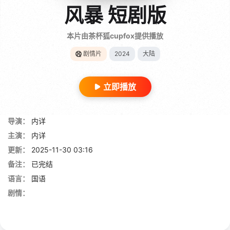
风暴 短剧版
本片由茶杯狐cupfox提供播放
剧情片
2024
大陆
立即播放
导演：
内详
主演：
内详
更新：
2025-11-30 03:16
备注：
已完结
语言：
国语
剧情：