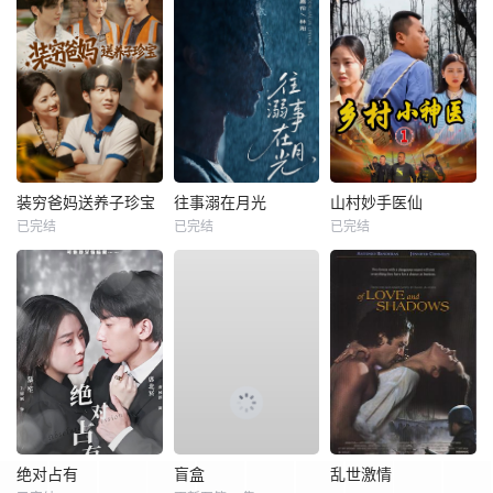
装穷爸妈送养子珍宝
往事溺在月光
山村妙手医仙
已完结
已完结
已完结
绝对占有
盲盒
乱世激情