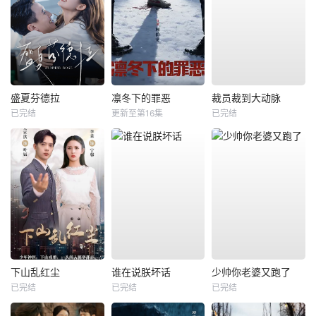
盛夏芬德拉
凛冬下的罪恶
裁员裁到大动脉
已完结
更新至第16集
已完结
下山乱红尘
谁在说朕坏话
少帅你老婆又跑了
已完结
已完结
已完结