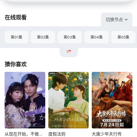
在线观看
切换节点
第01集
第02集
第03集
第04集
第05集
猜你喜欢
从现在开始，不做朋友了吧。
度假法则
大唐少年天行传