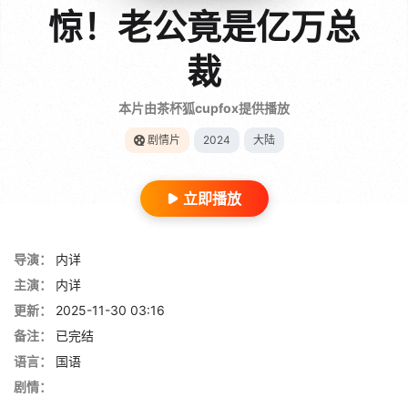
惊！老公竟是亿万总
裁
本片由茶杯狐cupfox提供播放
剧情片
2024
大陆
立即播放
导演：
内详
主演：
内详
更新：
2025-11-30 03:16
备注：
已完结
语言：
国语
剧情：