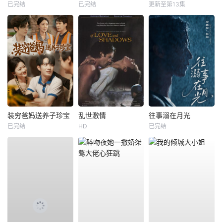
已完结
已完结
更新至第13集
装穷爸妈送养子珍宝
乱世激情
往事溺在月光
已完结
HD
已完结