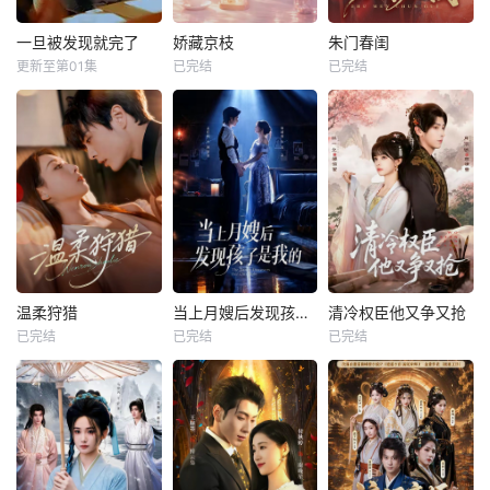
一旦被发现就完了
娇藏京枝
朱门春闺
更新至第01集
已完结
已完结
温柔狩猎
当上月嫂后发现孩子是我的
清冷权臣他又争又抢
已完结
已完结
已完结