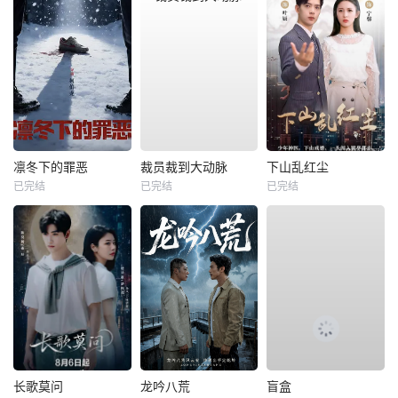
凛冬下的罪恶
裁员裁到大动脉
下山乱红尘
已完结
已完结
已完结
长歌莫问
龙吟八荒
盲盒