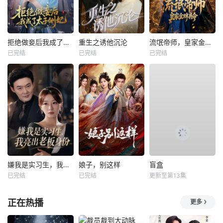
拒绝做妾后我成了太子侧妃
重生之诱他沉沦
流氓帝师，皇家金牌县令
已完结
已完结
已完结
嫌我是实习生，我亮出老板身份
娘子，别这样
盲盒
已完结
已完结
更新至第13集
正在热播
更多