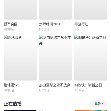
孤军突围
宗师叶问2026
毒战行动
HD中字
HD国语
HD
绝地密令
热血篮球之永不放弃
蜘蛛侠：崭新之日
HD国语
HD国语
TC中字
正在热播
更多