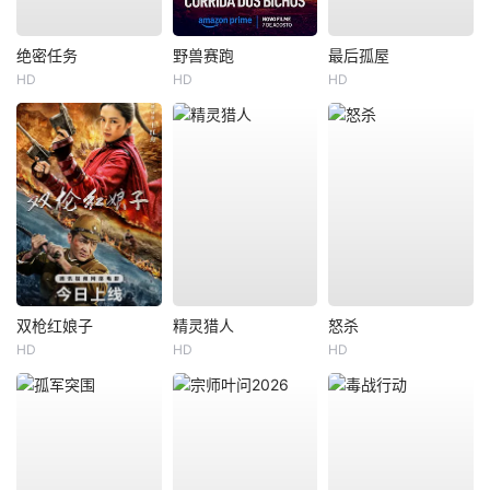
绝密任务
野兽赛跑
最后孤屋
HD
HD
HD
双枪红娘子
精灵猎人
怒杀
HD
HD
HD