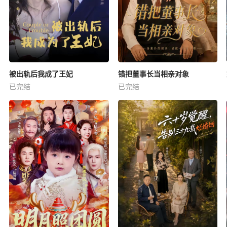
被出轨后我成了王妃
错把董事长当相亲对象
已完结
已完结