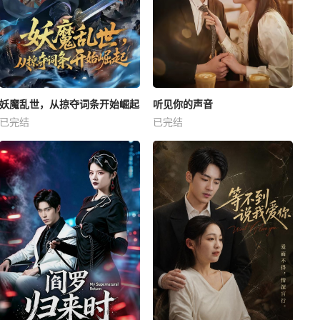
妖魔乱世，从掠夺词条开始崛起
听见你的声音
已完结
已完结