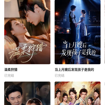
温柔狩猎
当上月嫂后发现孩子是我的
已完结
已完结