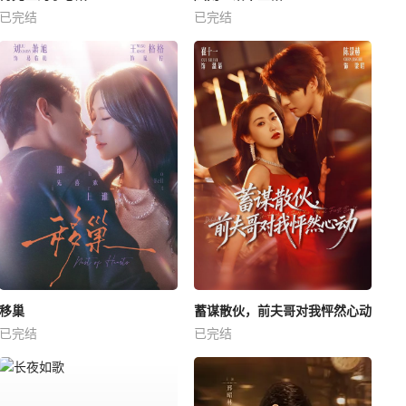
已完结
已完结
移巢
蓄谋散伙，前夫哥对我怦然心动
已完结
已完结