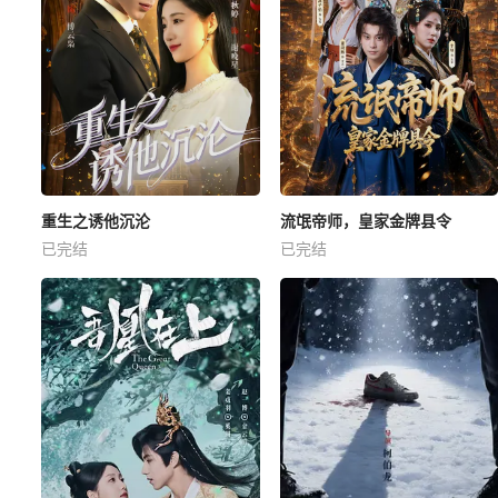
重生之诱他沉沦
流氓帝师，皇家金牌县令
已完结
已完结