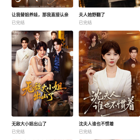
让我替姐养娃，那我直接认亲
夫人她野翻了
已完结
已完结
无敌大小姐出山了
沈夫人谁也不惯着
已完结
已完结