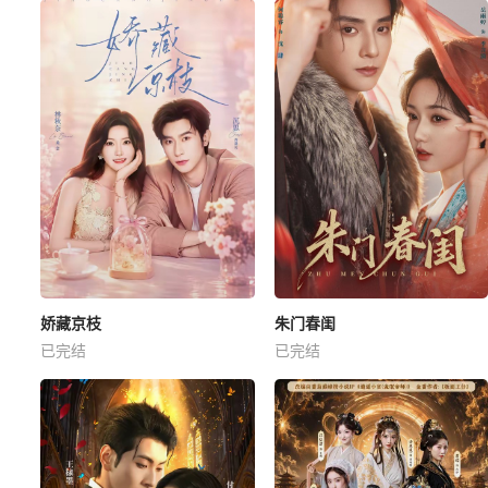
娇藏京枝
朱门春闺
已完结
已完结