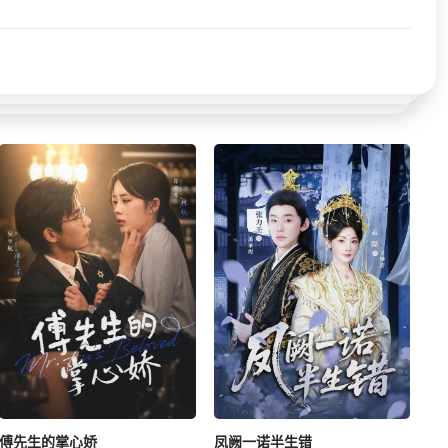
傅先生的掌心娇
凤阙一诺半生错