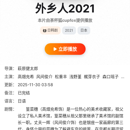
外乡人2021
本片由茶杯狐cupfox提供播放
日韩剧
2021
日本
立即播放
导演：
萩原健太郎
主演：
高畑充希
风间俊介
松重丰
浅野堇
梶芽衣子
森口瑶子
松尾
更新：
2025-11-30 03:58
备注：
已完结
语言：
日语
剧情：
篁菜穗（高畑充希饰）是一位热心的美术收藏家，祖父
设立了私人美术馆，篁菜穗从祖父那里继承了美术馆的副馆
长一职。丈夫一辉（风间俊介饰）也是银座一家画廊的第三
代。身怀六甲的菜穗为了躲避东京的喧嚣，在京都长期逗留