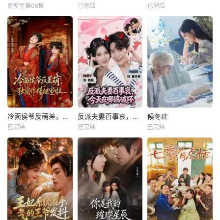
更新至第08集
已完结
已完结
冷面侯爷反萌差，独宠作精继室啦
反派夫妻百事哀，今天在哪搞破坏
候冬症
已完结
已完结
已完结