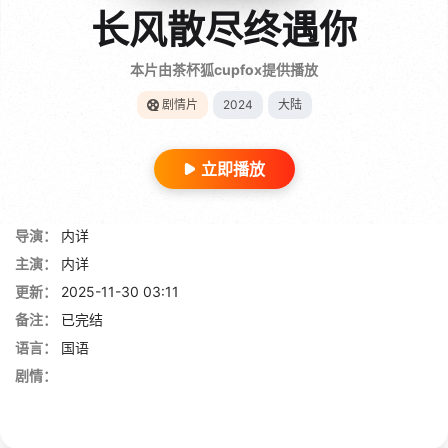
长风散尽终遇你
本片由茶杯狐cupfox提供播放
剧情片
2024
大陆
立即播放
导演：
内详
主演：
内详
更新：
2025-11-30 03:11
备注：
已完结
语言：
国语
剧情：