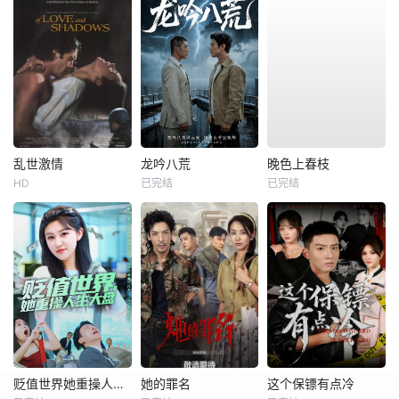
乱世激情
龙吟八荒
晚色上春枝
HD
已完结
已完结
贬值世界她重操人生大盘
她的罪名
这个保镖有点冷