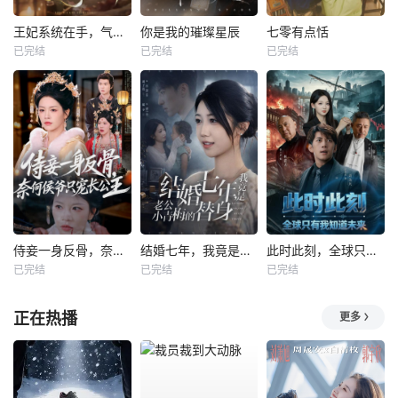
王妃系统在手，气的王爷发抖
你是我的璀璨星辰
七零有点恬
已完结
已完结
已完结
侍妾一身反骨，奈何侯爷只宠长公主
结婚七年，我竟是老公小青梅的替身
此时此刻，全球只有我知道未来
已完结
已完结
已完结
正在热播
更多