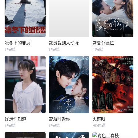
凛冬下的罪恶
裁员裁到大动脉
盛夏芬德拉
已完结
已完结
已完结
好想你知道
雪落时逢你
火遮眼
已完结
已完结
HD国语