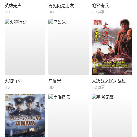
英雄无声
再见仍是朋友
蛇谷奇兵
HD
HD
HD中字
灭狼行动
乌鲁米
大决战之辽沈战役
HD
HD
HD国语