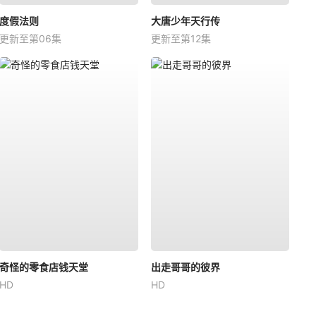
度假法则
大唐少年天行传
更新至第06集
更新至第12集
奇怪的零食店钱天堂
出走哥哥的彼界
HD
HD