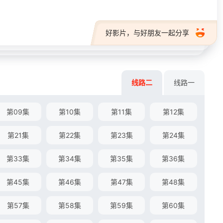
好影片，与好朋友一起分享
线路二
线路一
第09集
第10集
第11集
第12集
第21集
第22集
第23集
第24集
第33集
第34集
第35集
第36集
第45集
第46集
第47集
第48集
第57集
第58集
第59集
第60集