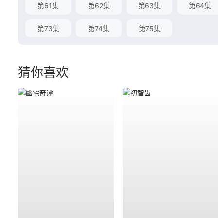
第61集
第62集
第63集
第64集
第73集
第74集
第75集
猜你喜欢