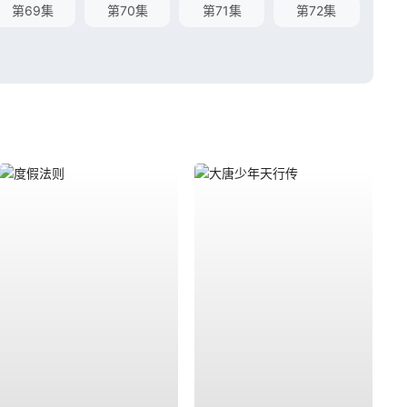
第69集
第70集
第71集
第72集