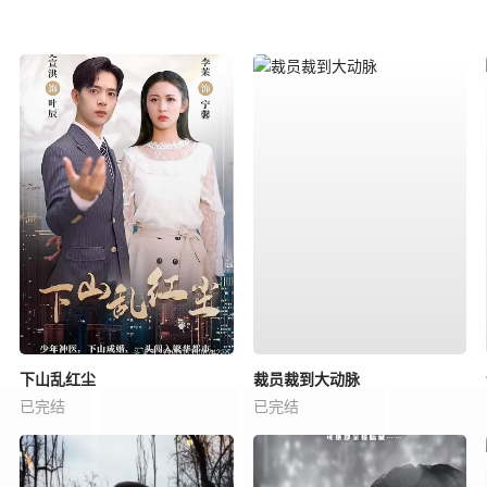
下山乱红尘
裁员裁到大动脉
已完结
已完结