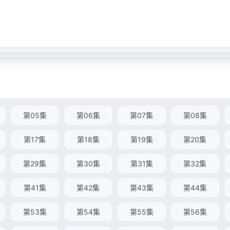
第05集
第06集
第07集
第08集
第17集
第18集
第19集
第20集
第29集
第30集
第31集
第32集
第41集
第42集
第43集
第44集
第53集
第54集
第55集
第56集