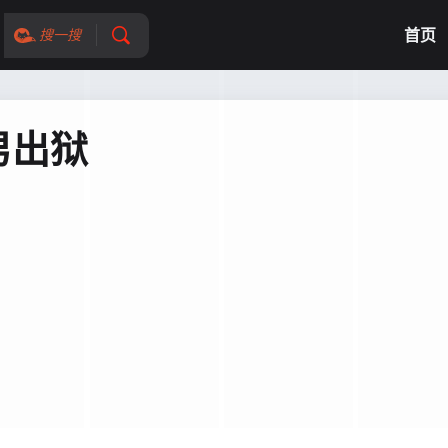
首页
搜一搜
男出狱