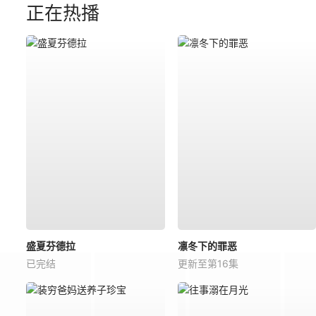
正在热播
盛夏芬德拉
凛冬下的罪恶
已完结
更新至第16集