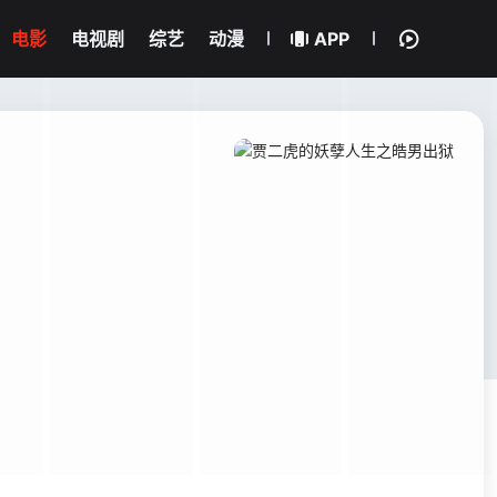
电影
电视剧
综艺
动漫
APP