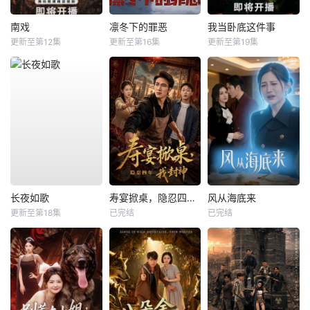
南戏
凛冬下的罪恶
我当卧底这件事
更新至第12集
更新至第16集
更新至第19集
长夜如歌
寿宴掀桌，隐忍四年我封神
风从海底来
更新至第18集
已完结
已完结