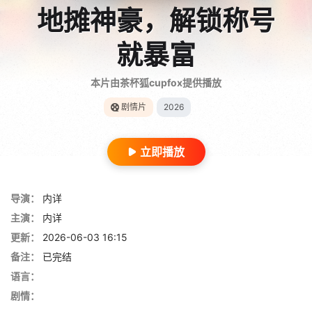
地摊神豪，解锁称号
就暴富
本片由茶杯狐cupfox提供播放
剧情片
2026
立即播放
导演：
内详
主演：
内详
更新：
2026-06-03 16:15
备注：
已完结
语言：
剧情：