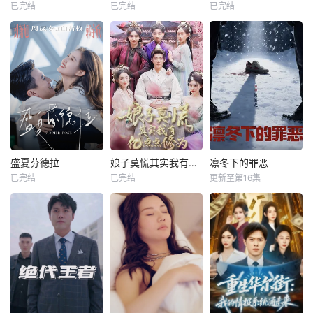
已完结
已完结
已完结
盛夏芬德拉
娘子莫慌其实我有亿点点修为
凛冬下的罪恶
已完结
已完结
更新至第16集