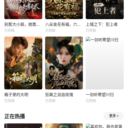
别惹大小姐，她靠山是哮天犬
八朵金花有福，六零猎户爹进山挖宝藏
上城之下：犯上者
已完结
已完结
已完结
箱子里的大明
狂飙之浴血玫瑰
一剑听寒望川归
已完结
已完结
已完结
正在热播
更多