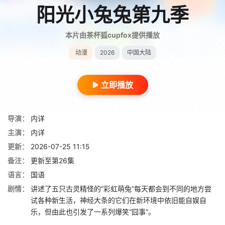
阳光小兔兔第九季
本片由茶杯狐cupfox提供播放
动漫
2026
中国大陆
立即播放
导演：
内详
主演：
内详
更新：
2026-07-25 11:15
备注：
更新至第26集
语言：
国语
剧情：
讲述了五只古灵精怪的“彩虹萌兔”每天都会到不同的地方尝
试各种新生活，神经大条的它们在新环境中依旧能自娱自
乐，但由此也引发了一系列爆笑“囧事”。