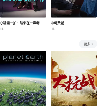
心跳漏一拍：结束在一声嗨
冲绳费城
HD
HD
更多