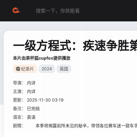
一级方程式：疾速争胜
本片由茶杯狐cupfox提供播放
纪录片
2024
英国
导演：
内详
主演：
内详
更新：
2025-11-30 03:19
备注：
已完结
语言：
英语
剧情：
本季将揭露前所未见的秘辛，带领各位赛车迷一窥车手