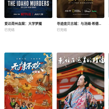
爱达荷州血案：大学梦魇
寻迹庞贝古城：与汤姆·希德勒斯顿同行
已完结
已完结